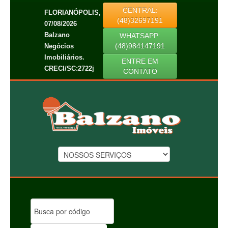
CENTRAL:
FLORIANÓPOLIS,
(48)32697191
07/08/2026
Balzano
WHATSAPP:
(48)984147191
Negócios
Imobiliários.
ENTRE EM
CRECI/SC:2722j
CONTATO