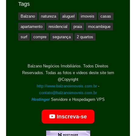
Tags
Balzano
natureza
aluguel
imoveis
casas
apartamento
residencial
praia
mocambique
surf
compre
segurança
2 quartos
Balzano Negócios Imobiliários. Todos Direitos
Reservados. Todas as fotos e videos deste site tem
@Copyright
http://www.balzanoimoveis.com.br
-
contato@balzanoimoveis.com.br
Hostinger
Servidore e Hospedagem VPS
Inscreva-se