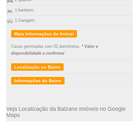
1 banheiro
1 Garagem
Mais Informações do Imóvel
Casas geminadas com 02 dormitorios,
* Valor e
disponibilidade a confirmar
Localização no Bairro
Informações do Bairro
O bairro São João do Rio Vermelho está localizado na
PRAIA
DO MOÇAMBIQUE
, no leste da Ilha de Santa Catarina, entre os
Veja Localização da Balzano Imóveis no Google
bairros da Barra da Lagoa e Ingleses. Distante aproximadamente
Maps
31 km do centro de Florianópolis, o Rio Vermelho, como é mais
conhecido pela população local, é um bairro ainda com
características predominantemente rurais.