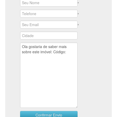
*
*
*