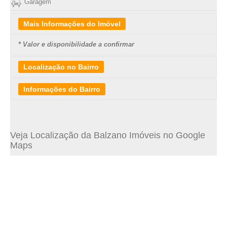
Garagem
Mais Informações do Imóvel
* Valor e disponibilidade a confirmar
Localização no Bairro
Informações do Bairro
O bairro São João do Rio Vermelho está localizado na
PRAIA
DO MOÇAMBIQUE
, no leste da Ilha de Santa Catarina, entre os
Veja Localização da Balzano Imóveis no Google
bairros da Barra da Lagoa e Ingleses. Distante aproximadamente
Maps
31 km do centro de Florianópolis, o Rio Vermelho, como é mais
conhecido pela população local, é um bairro ainda com
características predominantemente rurais.