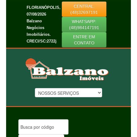
CENTRAL:
FLORIANÓPOLIS,
(48)32697191
07/08/2026
Balzano
WHATSAPP:
(48)984147191
Negócios
Imobiliários.
ENTRE EM
CRECI/SC:2722j
CONTATO