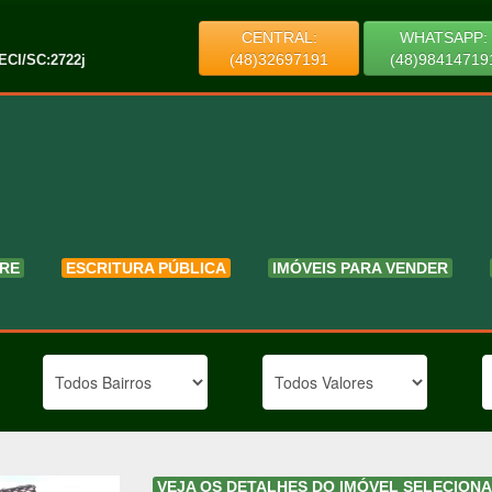
CENTRAL:
WHATSAPP:
(48)32697191
(48)98414719
ECI/SC:2722j
RE
ESCRITURA PÚBLICA
IMÓVEIS PARA VENDER
VEJA OS DETALHES DO IMÓVEL SELECION