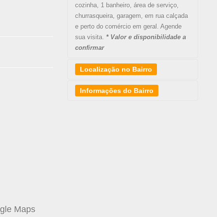
cozinha, 1 banheiro, área de serviço,
churrasqueira, garagem, em rua calçada
e perto do comércio em geral. Agende
sua visita.
* Valor e disponibilidade a
confirmar
Localização no Bairro
Informações do Bairro
O bairro São João do Rio Vermelho está
localizado na
PRAIA DO
MOÇAMBIQUE
, no leste da Ilha de
Santa Catarina, entre os bairros da Barra
da Lagoa e Ingleses. Distante
aproximadamente 31 km do centro de
Florianópolis, o Rio Vermelho, como é
mais conhecido pela população local, é
um bairro ainda com características
ogle Maps
predominantemente rurais.