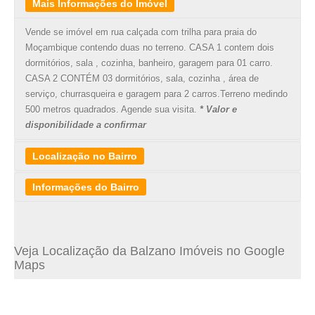
Mais Informações do Imóvel
Vende se imóvel em rua calçada com trilha para praia do
Moçambique contendo duas no terreno. CASA 1 contem dois
dormitórios, sala , cozinha, banheiro, garagem para 01 carro.
CASA 2 CONTÉM 03 dormitórios, sala, cozinha , área de
serviço, churrasqueira e garagem para 2 carros.Terreno medindo
500 metros quadrados. Agende sua visita.
* Valor e
disponibilidade a confirmar
Localização no Bairro
Informações do Bairro
O bairro São João do Rio Vermelho está localizado na
PRAIA
DO MOÇAMBIQUE
, no leste da Ilha de Santa Catarina, entre os
Veja Localização da Balzano Imóveis no Google
bairros da Barra da Lagoa e Ingleses. Distante aproximadamente
Maps
31 km do centro de Florianópolis, o Rio Vermelho, como é mais
conhecido pela população local, é um bairro ainda com
características predominantemente rurais.