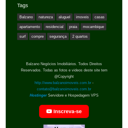
Tags
Balzano
natureza
aluguel
imoveis
casas
apartamento
residencial
praia
mocambique
surf
compre
segurança
2 quartos
Balzano Negócios Imobiliários. Todos Direitos
Reservados. Todas as fotos e videos deste site tem
@Copyright
http://www.balzanoimoveis.com.br
-
contato@balzanoimoveis.com.br
Hostinger
Servidore e Hospedagem VPS
Inscreva-se