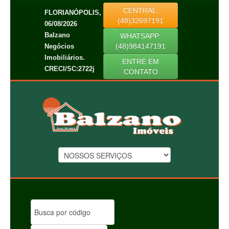
CENTRAL:
FLORIANÓPOLIS,
(48)32697191
06/08/2026
Balzano
WHATSAPP:
(48)984147191
Negócios
Imobiliários.
ENTRE EM
CRECI/SC:2722j
CONTATO