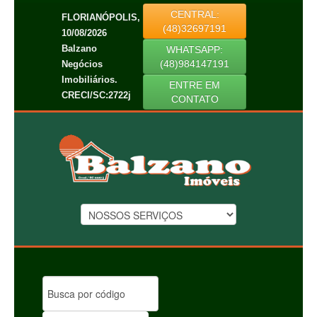
CENTRAL:
FLORIANÓPOLIS,
(48)32697191
10/08/2026
Balzano
WHATSAPP:
(48)984147191
Negócios
Imobiliários.
ENTRE EM
CRECI/SC:2722j
CONTATO