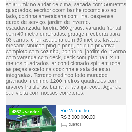
solariumk no andar de cima, sacada com 50metros
quadrados, escritoriocom banheirocompleto ao
lado, cozinha ameraicana com ilha, despensa
earea de serviço, jardim de inverno,
escadavazada, lareira 360 graus, varanda frontal
com 40 metro quadrados, garagem coberta para
03 carros, churrasqueira com 60 metros, lavabo,
mesade sinucae ping e pong, edicula privativa
completa com cozinha, banheiro, jardim de inverno
com varanda com deck, deck com piscina 6 x 11
metros quadrados, ar condicionado split em toda
as peças exceto na coozinha e sala de estar
integradas. Terreno medindo todo muradoe
gramado medindo 1200 metros quadrados com
arvores fruitiferas, banana, laranja, coco. Agende
sua visita com nossos corretores.
Rio Vermelho
4867 - vender
R$ 3.000.000,00
quartos