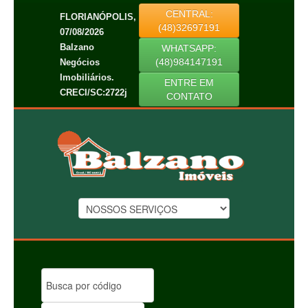
CENTRAL:
FLORIANÓPOLIS,
(48)32697191
07/08/2026
Balzano
WHATSAPP:
(48)984147191
Negócios
Imobiliários.
ENTRE EM
CRECI/SC:2722j
CONTATO