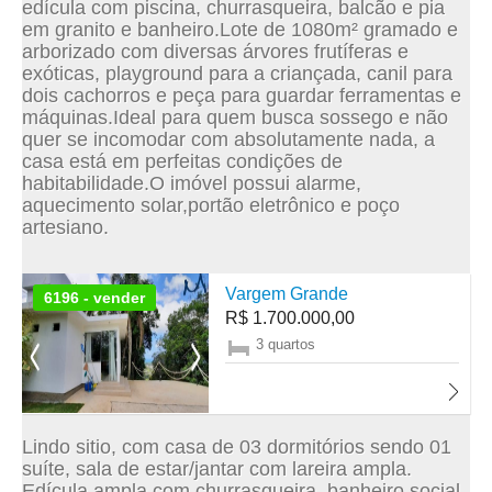
edícula com piscina, churrasqueira, balcão e pia
em granito e banheiro.Lote de 1080m² gramado e
arborizado com diversas árvores frutíferas e
exóticas, playground para a criançada, canil para
dois cachorros e peça para guardar ferramentas e
máquinas.Ideal para quem busca sossego e não
quer se incomodar com absolutamente nada, a
casa está em perfeitas condições de
habitabilidade.O imóvel possui alarme,
aquecimento solar,portão eletrônico e poço
artesiano.
Vargem Grande
6196 - vender
R$ 1.700.000,00
3 quartos
Lindo sitio, com casa de 03 dormitórios sendo 01
suíte, sala de estar/jantar com lareira ampla.
Edícula ampla com churrasqueira, banheiro social.