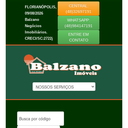
CENTRAL:
FLORIANÓPOLIS,
(48)32697191
09/08/2026
Balzano
WHATSAPP:
(48)984147191
Negócios
Imobiliários.
ENTRE EM
CRECI/SC:2722j
CONTATO